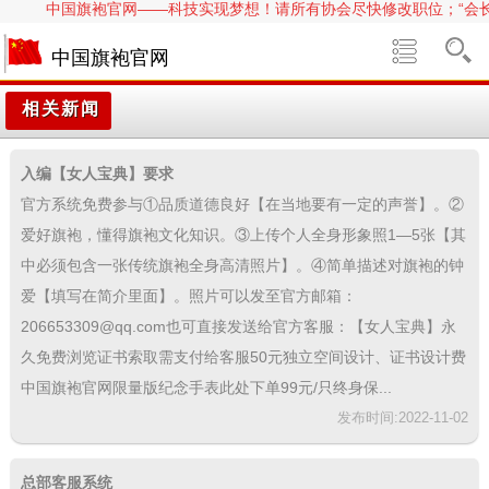
中国旗袍官网——科技实现梦想！请所有协会尽快修改职位；“会长”调
中国旗袍官网
相关新闻
入编【女人宝典】要求
官方系统免费参与①品质道德良好【在当地要有一定的声誉】。②
爱好旗袍，懂得旗袍文化知识。③上传个人全身形象照1—5张【其
中必须包含一张传统旗袍全身高清照片】。④简单描述对旗袍的钟
爱【填写在简介里面】。照片可以发至官方邮箱：
206653309@qq.com也可直接发送给官方客服：【女人宝典】永
久免费浏览证书索取需支付给客服50元独立空间设计、证书设计费
中国旗袍官网限量版纪念手表此处下单99元/只终身保...
发布时间:2022-11-02
总部客服系统