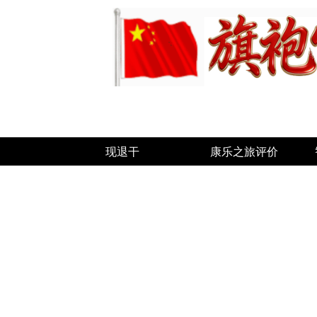
现退干
康乐之旅评价