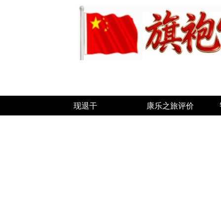
现退干
康乐之旅评价