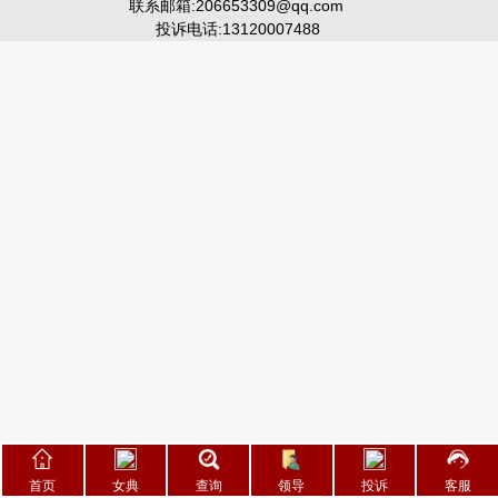
联系邮箱:206653309@qq.com
投诉电话:13120007488
首页
首页
女典
查询
查询
领导
投诉
投诉
客服
客服