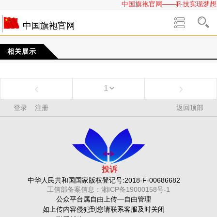
中国旗袍官网——科技实现梦想！
中国旗袍官网
相关展示
‹
›
登录
注册
返回顶部
投诉
中华人民共和国国家版权登记号:2018-F-00686682
工信部备案信息：湘ICP备19000158号-1
公众平台属自由上传—自由管理
如上传内容侵犯到您请联系客服及时关闭