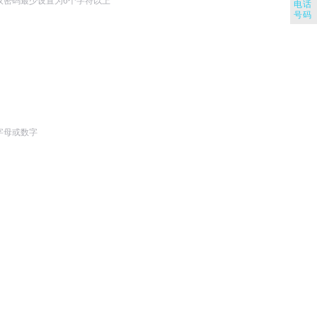
议密码最少设置为6个字符以上
电话
号码
字母或数字