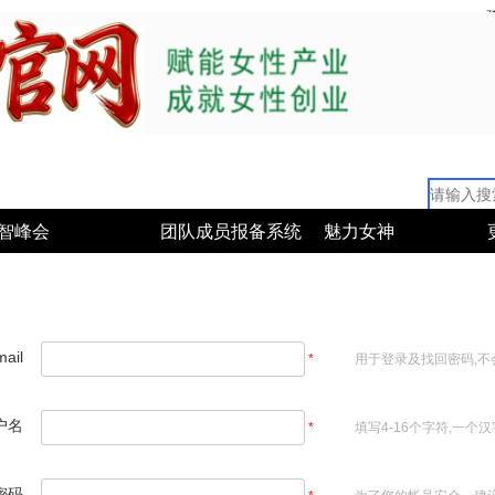
智峰会
团队成员报备系统
魅力女神
ail
*
用于登录及找回密码,不
户名
*
填写4-16个字符,一个
密码