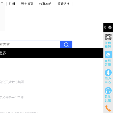
登录
注册
设为首页
收藏本站
简繁切换
折叠
微信
扫码
更多
在线
客服
用户
会公开,请放心填写
中心
意见
汉字相当于一个字符
反馈