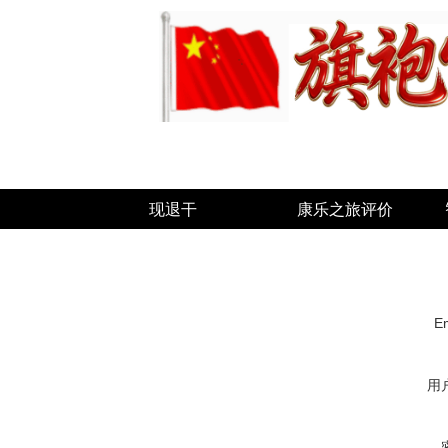
现退干
康乐之旅评价
Em
用