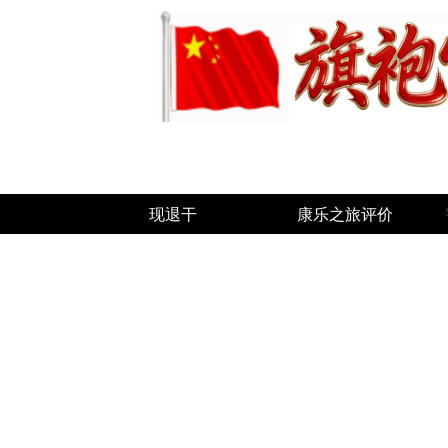
现退干
康乐之旅评价