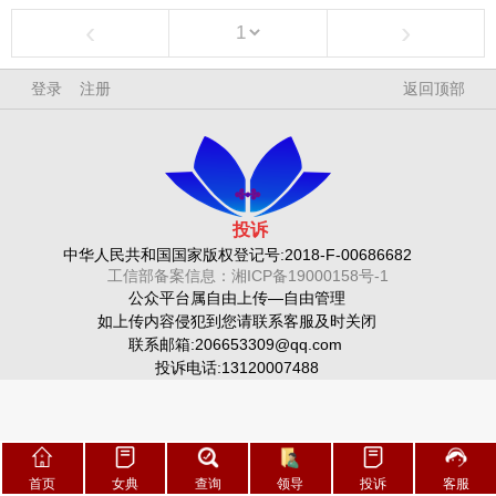
‹
›
登录
注册
返回顶部
投诉
中华人民共和国国家版权登记号:2018-F-00686682
工信部备案信息：湘ICP备19000158号-1
公众平台属自由上传—自由管理
如上传内容侵犯到您请联系客服及时关闭
联系邮箱:206653309@qq.com
投诉电话:13120007488
首页
首页
女典
查询
查询
领导
投诉
投诉
客服
客服