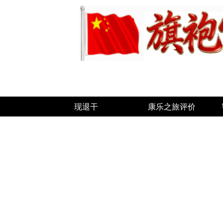
现退干
康乐之旅评价